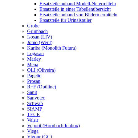
Ersatzteile anhand Modell-Nr. ermitteln
Ersatzteile in einer Tabellenübersicht
Ersatzteile anhand von Bildern ermitteln
Ersatzteile für Urinalspüler
Grohe
Grumbach
Isosan (LIV)
Jomo (Werit)
Kariba (Monolith Futura)
Logasan
Marley
Mepa
OLI (Oliveira)
Pagette
Prosan
R+F (Optiline)
Sanit
Sanvotec
Schwab
SIAMP
TECE
Valsir
Veporit (Hornbach Icubox)
Viega
Vigour (GC)